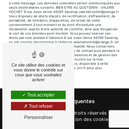
à votre message. Les données collectées seront communiquées aux
seuls destinataires suivants: BIEN ETRE AU QUOTIDIEN - VALERIE
HOCHET 9 rue Jules Verne 44260 Savenay valeriehochet@orange.fr.
Vous disposez de droits d’accès, de rectification, d’effacement, de
portabilité, de limitation, d’opposition, de retrait de votre
consentement à tout moment et du droit d’introduire une
réclamation auprès d’une autorité de contrôle, ainsi que d’organiser
le sort de vos données post-mortem. Vous pouvez exercer ces
droits par voie postale à l'adresse 9 rue Jules Verne 44260 Savenay
ou par courrier électronique à l'adresse valeriehochet@orange.fr. Un
justificatif d'identité pourra vous être demandé. Nous conservons
vos données pendant la période de prise de contact puis pendant la
durée de prescription légale aux fins probatoires et de gestion des
contentieux. Vous avez le droit de vous inscrire sur la liste
d'opposition au démarchage téléphonique, disponible à cette
Ce site utilise des cookies et
adresse:
Bloctel.gouv.fr
. Consultez le site cnil.fr pour plus
vous donne le contrôle sur
d’informations sur vos droits.
ceux que vous souhaitez
activer
Tout accepter
Recherches fréquentes
Tout refuser
©
Vistalid
- 2026 - Tous droits réservés -
Personnaliser
Mentions légales
-
Gestion des cookies