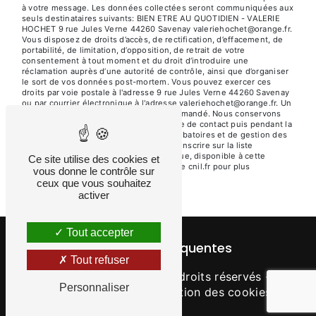
à votre message. Les données collectées seront communiquées aux
seuls destinataires suivants: BIEN ETRE AU QUOTIDIEN - VALERIE
HOCHET 9 rue Jules Verne 44260 Savenay valeriehochet@orange.fr.
Vous disposez de droits d’accès, de rectification, d’effacement, de
portabilité, de limitation, d’opposition, de retrait de votre
consentement à tout moment et du droit d’introduire une
réclamation auprès d’une autorité de contrôle, ainsi que d’organiser
le sort de vos données post-mortem. Vous pouvez exercer ces
droits par voie postale à l'adresse 9 rue Jules Verne 44260 Savenay
ou par courrier électronique à l'adresse valeriehochet@orange.fr. Un
justificatif d'identité pourra vous être demandé. Nous conservons
vos données pendant la période de prise de contact puis pendant la
durée de prescription légale aux fins probatoires et de gestion des
contentieux. Vous avez le droit de vous inscrire sur la liste
d'opposition au démarchage téléphonique, disponible à cette
Ce site utilise des cookies et
adresse:
Bloctel.gouv.fr
. Consultez le site cnil.fr pour plus
vous donne le contrôle sur
d’informations sur vos droits.
ceux que vous souhaitez
activer
Tout accepter
Recherches fréquentes
Tout refuser
©
Vistalid
- 2026 - Tous droits réservés -
Personnaliser
Mentions légales
-
Gestion des cookies