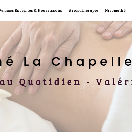
 Femmes Enceintes & Nourrissons
Aromathérapie
Niromathé
thé La Chapel
e au Quotidien - Val