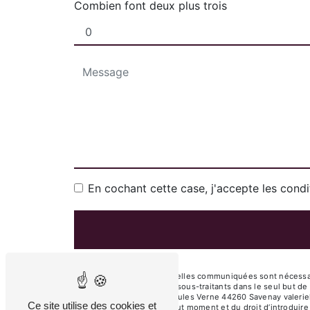
Combien font deux plus trois
En cochant cette case, j'accepte les condi
** Les données personnelles communiquées sont nécessaire
VALERIE HOCHET et ses sous-traitants dans le seul but d
VALERIE HOCHET 9 rue Jules Verne 44260 Savenay valeriehoche
Ce site utilise des cookies et
votre consentement à tout moment et du droit d’introduire