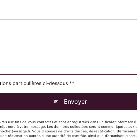
tions particulières ci-dessous **
Envoyer
s aux fins de vous contacter et sont enregistrées dans un fichier informatisé
e répondre à votre message. Les données collectées seront communiquées aux s
t@orange.fr. Vous disposez de droits d’accès, de rectification, d’effacement, d
 une réclamation auprès d’une autorité de contrôle, ainsi que d’organiser le s