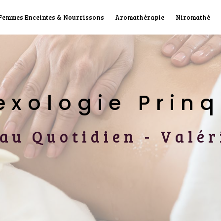
 Femmes Enceintes & Nourrissons
Aromathérapie
Niromathé
lexologie Prin
e au Quotidien - Val