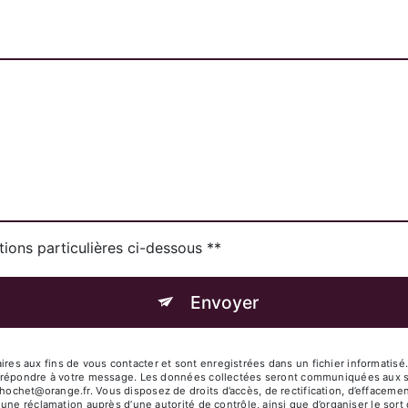
tions particulières ci-dessous **
Envoyer
s aux fins de vous contacter et sont enregistrées dans un fichier informatisé
e répondre à votre message. Les données collectées seront communiquées aux s
t@orange.fr. Vous disposez de droits d’accès, de rectification, d’effacement, d
 une réclamation auprès d’une autorité de contrôle, ainsi que d’organiser le s