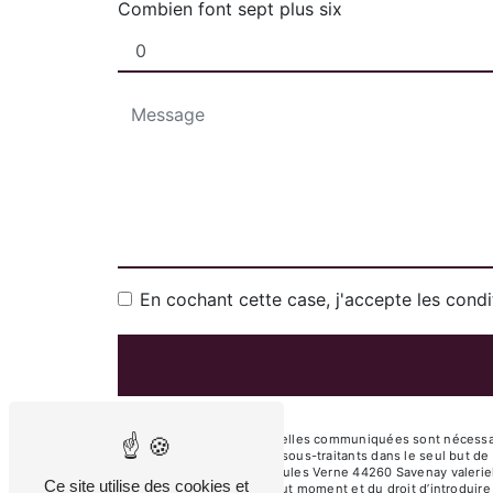
Combien font sept plus six
En cochant cette case, j'accepte les condi
** Les données personnelles communiquées sont nécessaire
VALERIE HOCHET et ses sous-traitants dans le seul but d
VALERIE HOCHET 9 rue Jules Verne 44260 Savenay valeriehoche
Ce site utilise des cookies et
votre consentement à tout moment et du droit d’introduire