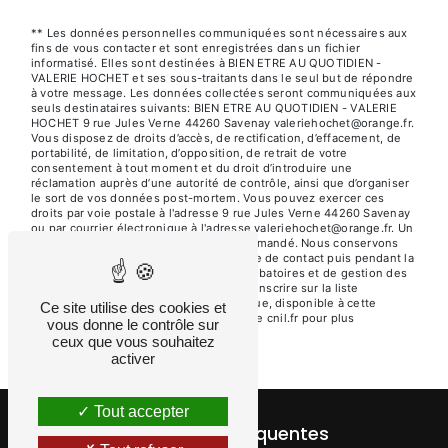
** Les données personnelles communiquées sont nécessaires aux
fins de vous contacter et sont enregistrées dans un fichier
informatisé. Elles sont destinées à BIEN ETRE AU QUOTIDIEN -
VALERIE HOCHET et ses sous-traitants dans le seul but de répondre
à votre message. Les données collectées seront communiquées aux
seuls destinataires suivants: BIEN ETRE AU QUOTIDIEN - VALERIE
HOCHET 9 rue Jules Verne 44260 Savenay valeriehochet@orange.fr.
Vous disposez de droits d’accès, de rectification, d’effacement, de
portabilité, de limitation, d’opposition, de retrait de votre
consentement à tout moment et du droit d’introduire une
réclamation auprès d’une autorité de contrôle, ainsi que d’organiser
le sort de vos données post-mortem. Vous pouvez exercer ces
droits par voie postale à l'adresse 9 rue Jules Verne 44260 Savenay
ou par courrier électronique à l'adresse valeriehochet@orange.fr. Un
justificatif d'identité pourra vous être demandé. Nous conservons
vos données pendant la période de prise de contact puis pendant la
durée de prescription légale aux fins probatoires et de gestion des
contentieux. Vous avez le droit de vous inscrire sur la liste
d'opposition au démarchage téléphonique, disponible à cette
Ce site utilise des cookies et
adresse:
Bloctel.gouv.fr
. Consultez le site cnil.fr pour plus
vous donne le contrôle sur
d’informations sur vos droits.
ceux que vous souhaitez
activer
Tout accepter
Recherches fréquentes