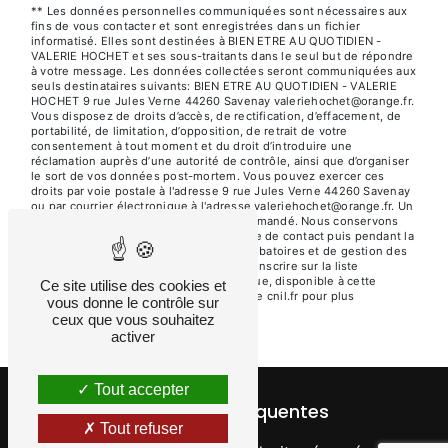
** Les données personnelles communiquées sont nécessaires aux
fins de vous contacter et sont enregistrées dans un fichier
informatisé. Elles sont destinées à BIEN ETRE AU QUOTIDIEN -
VALERIE HOCHET et ses sous-traitants dans le seul but de répondre
à votre message. Les données collectées seront communiquées aux
seuls destinataires suivants: BIEN ETRE AU QUOTIDIEN - VALERIE
HOCHET 9 rue Jules Verne 44260 Savenay valeriehochet@orange.fr.
Vous disposez de droits d’accès, de rectification, d’effacement, de
portabilité, de limitation, d’opposition, de retrait de votre
consentement à tout moment et du droit d’introduire une
réclamation auprès d’une autorité de contrôle, ainsi que d’organiser
le sort de vos données post-mortem. Vous pouvez exercer ces
droits par voie postale à l'adresse 9 rue Jules Verne 44260 Savenay
ou par courrier électronique à l'adresse valeriehochet@orange.fr. Un
justificatif d'identité pourra vous être demandé. Nous conservons
vos données pendant la période de prise de contact puis pendant la
durée de prescription légale aux fins probatoires et de gestion des
contentieux. Vous avez le droit de vous inscrire sur la liste
d'opposition au démarchage téléphonique, disponible à cette
Ce site utilise des cookies et
adresse:
Bloctel.gouv.fr
. Consultez le site cnil.fr pour plus
vous donne le contrôle sur
d’informations sur vos droits.
ceux que vous souhaitez
activer
Tout accepter
Recherches fréquentes
Tout refuser