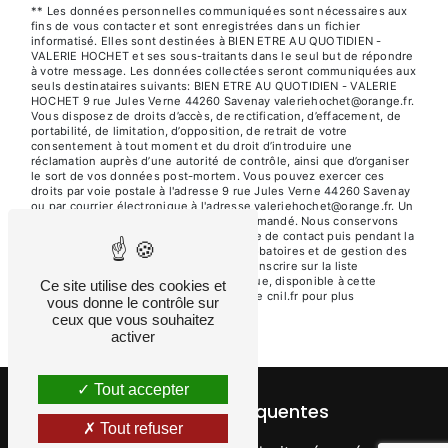
** Les données personnelles communiquées sont nécessaires aux
fins de vous contacter et sont enregistrées dans un fichier
informatisé. Elles sont destinées à BIEN ETRE AU QUOTIDIEN -
VALERIE HOCHET et ses sous-traitants dans le seul but de répondre
à votre message. Les données collectées seront communiquées aux
seuls destinataires suivants: BIEN ETRE AU QUOTIDIEN - VALERIE
HOCHET 9 rue Jules Verne 44260 Savenay valeriehochet@orange.fr.
Vous disposez de droits d’accès, de rectification, d’effacement, de
portabilité, de limitation, d’opposition, de retrait de votre
consentement à tout moment et du droit d’introduire une
réclamation auprès d’une autorité de contrôle, ainsi que d’organiser
le sort de vos données post-mortem. Vous pouvez exercer ces
droits par voie postale à l'adresse 9 rue Jules Verne 44260 Savenay
ou par courrier électronique à l'adresse valeriehochet@orange.fr. Un
justificatif d'identité pourra vous être demandé. Nous conservons
vos données pendant la période de prise de contact puis pendant la
durée de prescription légale aux fins probatoires et de gestion des
contentieux. Vous avez le droit de vous inscrire sur la liste
d'opposition au démarchage téléphonique, disponible à cette
Ce site utilise des cookies et
adresse:
Bloctel.gouv.fr
. Consultez le site cnil.fr pour plus
vous donne le contrôle sur
d’informations sur vos droits.
ceux que vous souhaitez
activer
Tout accepter
Recherches fréquentes
Tout refuser