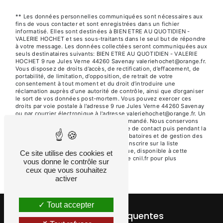
** Les données personnelles communiquées sont nécessaires aux
fins de vous contacter et sont enregistrées dans un fichier
informatisé. Elles sont destinées à BIEN ETRE AU QUOTIDIEN -
VALERIE HOCHET et ses sous-traitants dans le seul but de répondre
à votre message. Les données collectées seront communiquées aux
seuls destinataires suivants: BIEN ETRE AU QUOTIDIEN - VALERIE
HOCHET 9 rue Jules Verne 44260 Savenay valeriehochet@orange.fr.
Vous disposez de droits d’accès, de rectification, d’effacement, de
portabilité, de limitation, d’opposition, de retrait de votre
consentement à tout moment et du droit d’introduire une
réclamation auprès d’une autorité de contrôle, ainsi que d’organiser
le sort de vos données post-mortem. Vous pouvez exercer ces
droits par voie postale à l'adresse 9 rue Jules Verne 44260 Savenay
ou par courrier électronique à l'adresse valeriehochet@orange.fr. Un
justificatif d'identité pourra vous être demandé. Nous conservons
vos données pendant la période de prise de contact puis pendant la
durée de prescription légale aux fins probatoires et de gestion des
contentieux. Vous avez le droit de vous inscrire sur la liste
d'opposition au démarchage téléphonique, disponible à cette
Ce site utilise des cookies et
adresse:
Bloctel.gouv.fr
. Consultez le site cnil.fr pour plus
vous donne le contrôle sur
d’informations sur vos droits.
ceux que vous souhaitez
activer
Tout accepter
Recherches fréquentes