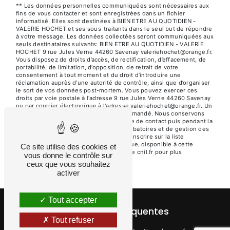
** Les données personnelles communiquées sont nécessaires aux
fins de vous contacter et sont enregistrées dans un fichier
informatisé. Elles sont destinées à BIEN ETRE AU QUOTIDIEN -
VALERIE HOCHET et ses sous-traitants dans le seul but de répondre
à votre message. Les données collectées seront communiquées aux
seuls destinataires suivants: BIEN ETRE AU QUOTIDIEN - VALERIE
HOCHET 9 rue Jules Verne 44260 Savenay valeriehochet@orange.fr.
Vous disposez de droits d’accès, de rectification, d’effacement, de
portabilité, de limitation, d’opposition, de retrait de votre
consentement à tout moment et du droit d’introduire une
réclamation auprès d’une autorité de contrôle, ainsi que d’organiser
le sort de vos données post-mortem. Vous pouvez exercer ces
droits par voie postale à l'adresse 9 rue Jules Verne 44260 Savenay
ou par courrier électronique à l'adresse valeriehochet@orange.fr. Un
justificatif d'identité pourra vous être demandé. Nous conservons
vos données pendant la période de prise de contact puis pendant la
durée de prescription légale aux fins probatoires et de gestion des
contentieux. Vous avez le droit de vous inscrire sur la liste
d'opposition au démarchage téléphonique, disponible à cette
Ce site utilise des cookies et
adresse:
Bloctel.gouv.fr
. Consultez le site cnil.fr pour plus
vous donne le contrôle sur
d’informations sur vos droits.
ceux que vous souhaitez
activer
Tout accepter
Recherches fréquentes
Tout refuser