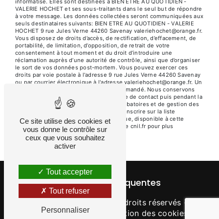
informatisé. Elles sont destinées à BIEN ETRE AU QUOTIDIEN -
VALERIE HOCHET et ses sous-traitants dans le seul but de répondre
à votre message. Les données collectées seront communiquées aux
seuls destinataires suivants: BIEN ETRE AU QUOTIDIEN - VALERIE
HOCHET 9 rue Jules Verne 44260 Savenay valeriehochet@orange.fr.
Vous disposez de droits d’accès, de rectification, d’effacement, de
portabilité, de limitation, d’opposition, de retrait de votre
consentement à tout moment et du droit d’introduire une
réclamation auprès d’une autorité de contrôle, ainsi que d’organiser
le sort de vos données post-mortem. Vous pouvez exercer ces
droits par voie postale à l'adresse 9 rue Jules Verne 44260 Savenay
ou par courrier électronique à l'adresse valeriehochet@orange.fr. Un
justificatif d'identité pourra vous être demandé. Nous conservons
vos données pendant la période de prise de contact puis pendant la
durée de prescription légale aux fins probatoires et de gestion des
contentieux. Vous avez le droit de vous inscrire sur la liste
d'opposition au démarchage téléphonique, disponible à cette
Ce site utilise des cookies et
adresse:
Bloctel.gouv.fr
. Consultez le site cnil.fr pour plus
vous donne le contrôle sur
d’informations sur vos droits.
ceux que vous souhaitez
activer
Tout accepter
Recherches fréquentes
Tout refuser
©
Vistalid
- 2026 - Tous droits réservés -
Personnaliser
Mentions légales
-
Gestion des cookies